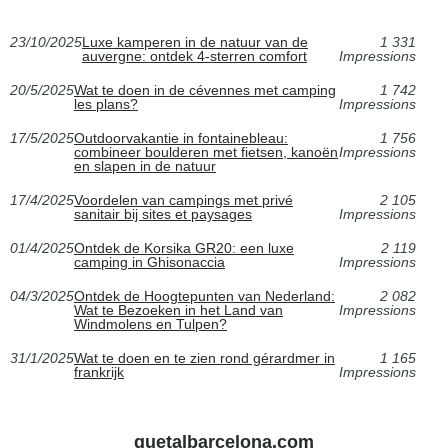
23/10/2025
Luxe kamperen in de natuur van de
1 331
auvergne: ontdek 4-sterren comfort
Impressions
20/5/2025
Wat te doen in de cévennes met camping
1 742
les plans?
Impressions
17/5/2025
Outdoorvakantie in fontainebleau:
1 756
combineer boulderen met fietsen, kanoën
Impressions
en slapen in de natuur
17/4/2025
Voordelen van campings met privé
2 105
sanitair bij sites et paysages
Impressions
01/4/2025
Ontdek de Korsika GR20: een luxe
2 119
camping in Ghisonaccia
Impressions
04/3/2025
Ontdek de Hoogtepunten van Nederland:
2 082
Wat te Bezoeken in het Land van
Impressions
Windmolens en Tulpen?
31/1/2025
Wat te doen en te zien rond gérardmer in
1 165
frankrijk
Impressions
quetalbarcelona.com