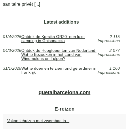
sanitaire privé
) [
...
]
Latest additions
01/4/2025
Ontdek de Korsika GR20: een luxe
2 115
camping in Ghisonaccia
Impressions
04/3/2025
Ontdek de Hoogtepunten van Nederland:
2 077
Wat te Bezoeken in het Land van
Impressions
Windmolens en Tulpen?
31/1/2025
Wat te doen en te zien rond gérardmer in
1 160
frankrijk
Impressions
quetalbarcelona.com
E-reizen
Vakantiehuizen met zwembad in...