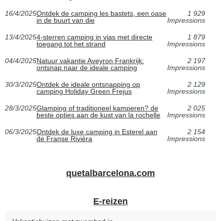
16/4/2025
Ontdek de camping les bastets, een oase
1 929
in de buurt van die
Impressions
13/4/2025
4-sterren camping in vias met directe
1 879
toegang tot het strand
Impressions
04/4/2025
Natuur vakantie Aveyron Frankrijk:
2 197
ontsnap naar de ideale camping
Impressions
30/3/2025
Ontdek de ideale ontsnapping op
2 129
camping Holiday Green Frejus
Impressions
28/3/2025
Glamping of traditioneel kamperen? de
2 025
beste opties aan de kust van la rochelle
Impressions
06/3/2025
Ontdek de luxe camping in Esterel aan
2 154
de Franse Rivièra
Impressions
quetalbarcelona.com
E-reizen